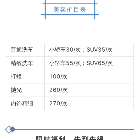
美容价目表
普通洗车
小轿车30/次；SUV35/次
精致洗车
小轿车55/次；SUV65/次
打蜡
100/次
抛光
260/次
内饰精细
270/次
限时福利，先到先得